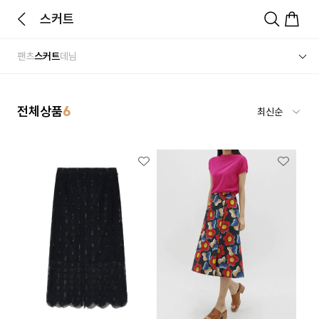
스커트
팬츠
스커트
데님
전체상품
6