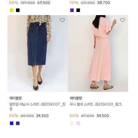
50%
139,000
69,500
70%
129,000
38,700
■
■
■
■
제이블랑
제이블랑
앞트임 데님 H 스커트 JBE1SK007_진
우니 절개 스커트 JBE1SK001_핑크
청
50%
69,000
34,500
50%
69,000
34,500
■
■
■
■