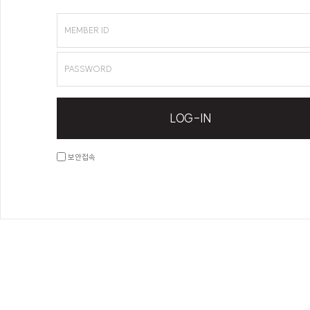
MEMBER ID
PASSWORD
LOG-IN
보안접속