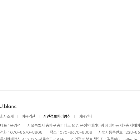
J.blanc
회사소개
이용약관
개인정보처리방침
이용안내
대표 : 윤경석
서울특별시 송파구 송파대로 167, 문정역테라타워 제에이동 제7층 제에이 
전화 : 070-8670-8808
팩스 : 070-8670-8808
사업자등록번호 : 238-86
통신판매업신고 : 2026-서울송파-1974
개인정보 보호 책임자 : 김동환
(jl_collect