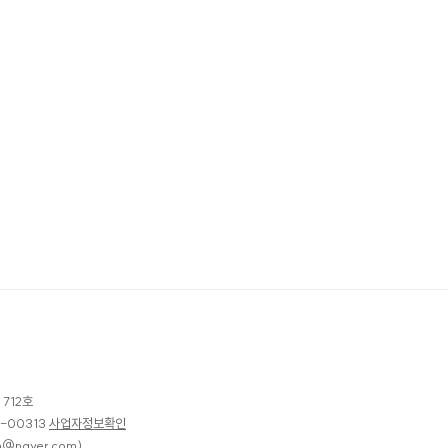
712호
-00313
사업자정보확인
ion@naver.com)