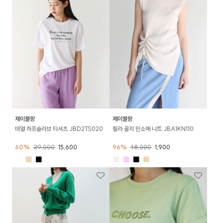
제이블랑
제이블랑
데얼 하프슬리브 티셔츠 JBD2TS020
릴라 골지 민소매 니트 JBA1KN110
60%
39,000
15,600
96%
48,000
1,900
■
■
■
■
■
■
■