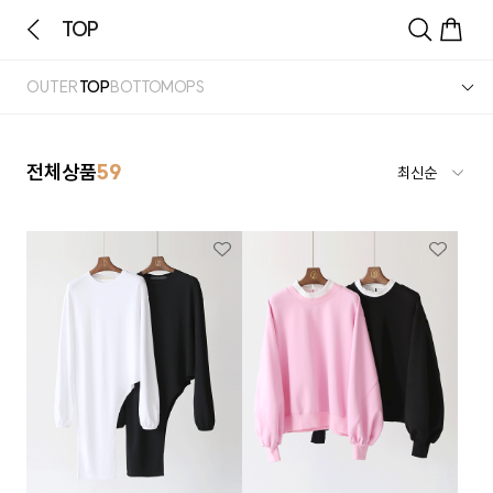
TOP
OUTER
TOP
BOTTOM
OPS
전체상품
59