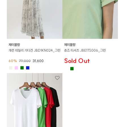
제이블랑
제이블랑
개런 데일리 가디건 JBD1KN024_그린
츄즈 티셔츠 JBE1TS006_그린
Sold Out
60%
79,000
31,600
■
■
■
■
■
■