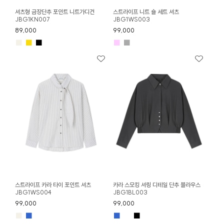
셔츠형 금장단추 포인트 니트가디건
스트라이프 니트 숄 세트 셔츠
JBG1KN007
JBG1WS003
89,000
99,000
■
■
■
■
■
스트라이프 카라 타이 포인트 셔츠
카라 스모킹 셔링 디테일 단추 블라우스
JBG1WS004
JBG1BL003
99,000
99,000
■
■
■
■
■