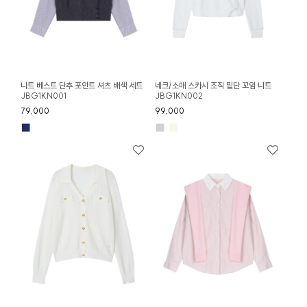
니트 베스트 단추 포인트 셔츠 배색 세트
네크/소매 스카시 조직 밑단 꼬임 니트
JBG1KN001
JBG1KN002
79,000
99,000
■
■
■