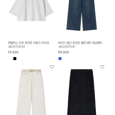
언발란스 단추 포인트 라운드 티셔츠
와이드 밑단 포인트 벨트세트 데님팬츠
JBG1TS004
JBG1DP001
79,000
119,000
■
■
■