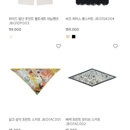
와이드 밑단 포인트 벨트세트 데님팬츠
비즈 레이스 롱스커트 JBG1SK004
JBG1DP003
119,000
159,000
■
■
■
실크 삼각 프린트 스카프 JBG1AC001
배색 프린트 모티브 스카프
JBG1AC002