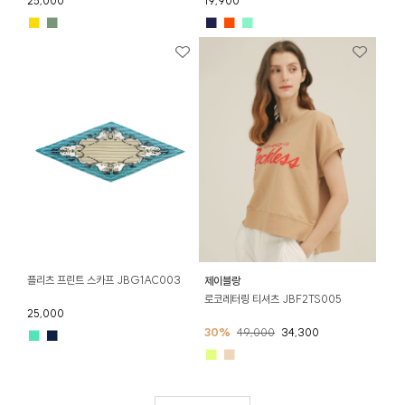
25,000
19,900
■
■
■
■
■
플리츠 프린트 스카프 JBG1AC003
제이블랑
로코레터링 티셔츠 JBF2TS005
25,000
30%
49,000
34,300
■
■
■
■