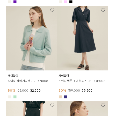
■
■
■
■
■
제이블랑
제이블랑
샤이닝 집업 가디건 JBF1KN008
스위티 벌룬 소매 원피스 JBF1OP002
50%
65,000
32,500
50%
159,000
79,500
■
■
■
■