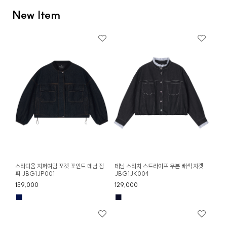
New Item
스타디움 지퍼여밈 포켓 포인트 데님 점
데님 스티치 스트라이프 우븐 배색 자켓
퍼 JBG1JP001
JBG1JK004
159,000
129,000
■
■