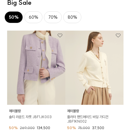
Big Sale
50%
60%
70%
80%
제이블랑
제이블랑
솔티 라운드 자켓 JBF1JK003
플러터 핸드메이드 비딩 가디건
JBF1KN002
50%
269,000
134,500
50%
75,000
37,500