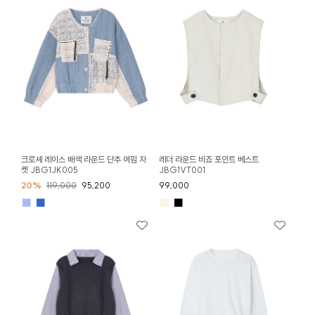
크로셰 레이스 배색 라운드 단추 여밈 자
레더 라운드 비죠 포인트 베스트
켓 JBG1JK005
JBG1VT001
20%
119,000
95,200
99,000
■
■
■
■