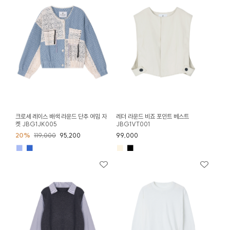
크로셰 레이스 배색 라운드 단추 여밈 자
레더 라운드 비죠 포인트 베스트
켓 JBG1JK005
JBG1VT001
20%
119,000
95,200
99,000
■
■
■
■