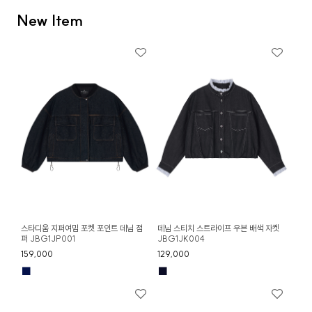
New Item
스타디움 지퍼여밈 포켓 포인트 데님 점
데님 스티치 스트라이프 우븐 배색 자켓
퍼 JBG1JP001
JBG1JK004
159,000
129,000
■
■