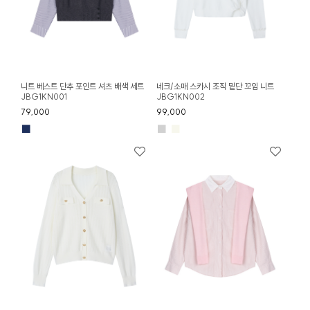
니트 베스트 단추 포인트 셔츠 배색 세트
네크/소매 스카시 조직 밑단 꼬임 니트
JBG1KN001
JBG1KN002
79,000
99,000
■
■
■