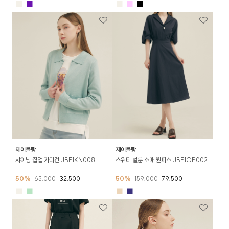
■
■
■
■
■
제이블랑
제이블랑
샤이닝 집업 가디건 JBF1KN008
스위티 벌룬 소매 원피스 JBF1OP002
50%
65,000
32,500
50%
159,000
79,500
■
■
■
■