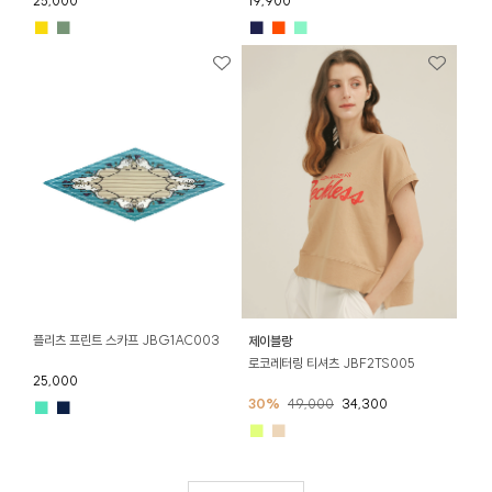
25,000
19,900
■
■
■
■
■
플리츠 프린트 스카프 JBG1AC003
제이블랑
로코레터링 티셔츠 JBF2TS005
25,000
30%
49,000
34,300
■
■
■
■