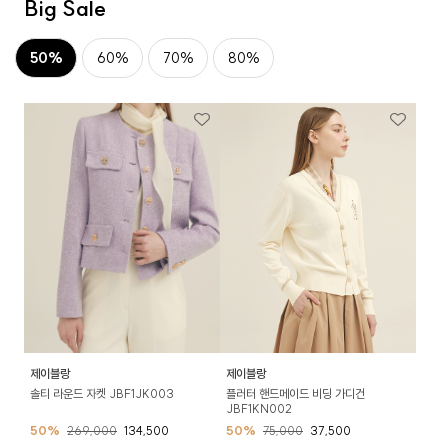
Big Sale
50%
60%
70%
80%
제이블랑
제이블랑
솔티 라운드 자켓 JBF1JK003
플러터 핸드메이드 비딩 가디건
JBF1KN002
50%
269,000
134,500
50%
75,000
37,500