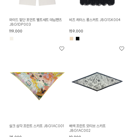
와이드 밑단 포인트 벨트세트 데님팬츠
비즈 레이스 롱스커트 JBG1SK004
JBG1DP003
119,000
159,000
■
■
■
실크 삼각 프린트 스카프 JBG1AC001
배색 프린트 모티브 스카프
JBG1AC002