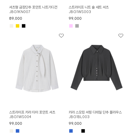
셔츠형 금장단추 포인트 니트가디건
스트라이프 니트 숄 세트 셔츠
JBG1KN007
JBG1WS003
89,000
99,000
■
■
■
■
■
스트라이프 카라 타이 포인트 셔츠
카라 스모킹 셔링 디테일 단추 블라우스
JBG1WS004
JBG1BL003
99,000
99,000
■
■
■
■
■