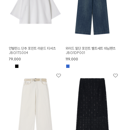
언발란스 단추 포인트 라운드 티셔츠
와이드 밑단 포인트 벨트세트 데님팬츠
JBG1TS004
JBG1DP001
79,000
119,000
■
■
■