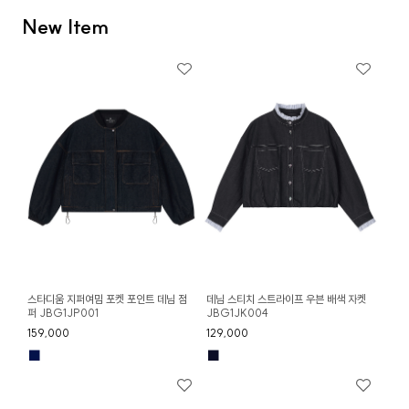
New Item
스타디움 지퍼여밈 포켓 포인트 데님 점
데님 스티치 스트라이프 우븐 배색 자켓
퍼 JBG1JP001
JBG1JK004
159,000
129,000
■
■