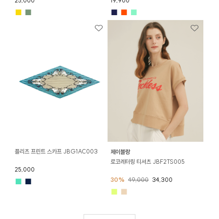
25,000
19,900
■
■
■
■
■
플리츠 프린트 스카프 JBG1AC003
제이블랑
로코레터링 티셔츠 JBF2TS005
25,000
30%
49,000
34,300
■
■
■
■