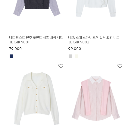
니트 베스트 단추 포인트 셔츠 배색 세트
네크/소매 스카시 조직 밑단 꼬임 니트
JBG1KN001
JBG1KN002
79,000
99,000
■
■
■