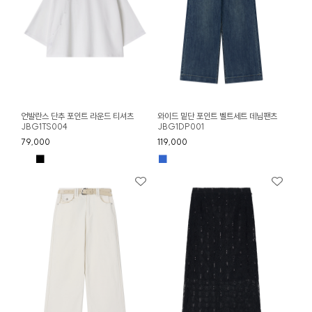
언발란스 단추 포인트 라운드 티셔츠
와이드 밑단 포인트 벨트세트 데님팬츠
JBG1TS004
JBG1DP001
79,000
119,000
■
■
■