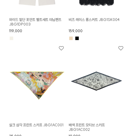
와이드 밑단 포인트 벨트세트 데님팬츠
비즈 레이스 롱스커트 JBG1SK004
JBG1DP003
119,000
159,000
■
■
■
실크 삼각 프린트 스카프 JBG1AC001
배색 프린트 모티브 스카프
JBG1AC002