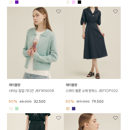
■
■
■
■
■
제이블랑
제이블랑
샤이닝 집업 가디건 JBF1KN008
스위티 벌룬 소매 원피스 JBF1OP002
50%
65,000
32,500
50%
159,000
79,500
■
■
■
■