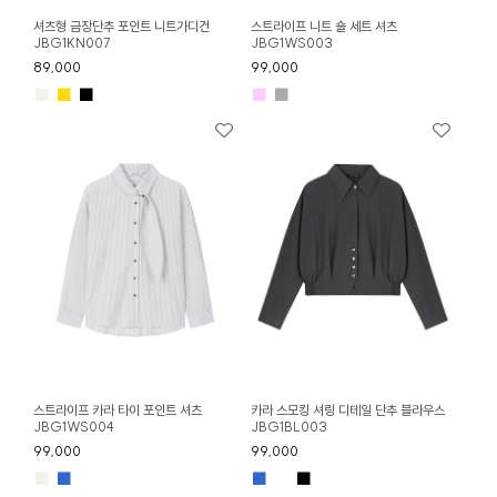
셔츠형 금장단추 포인트 니트가디건
스트라이프 니트 숄 세트 셔츠
JBG1KN007
JBG1WS003
89,000
99,000
■
■
■
■
■
스트라이프 카라 타이 포인트 셔츠
카라 스모킹 셔링 디테일 단추 블라우스
JBG1WS004
JBG1BL003
99,000
99,000
■
■
■
■
■