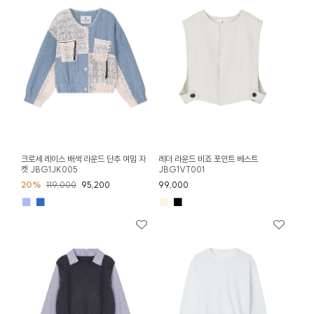
크로셰 레이스 배색 라운드 단추 여밈 자
레더 라운드 비죠 포인트 베스트
켓 JBG1JK005
JBG1VT001
20%
119,000
95,200
99,000
■
■
■
■