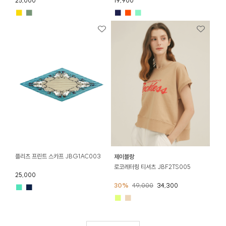
25,000
19,900
■
■
■
■
■
플리츠 프린트 스카프 JBG1AC003
제이블랑
로코레터링 티셔츠 JBF2TS005
25,000
30%
49,000
34,300
■
■
■
■