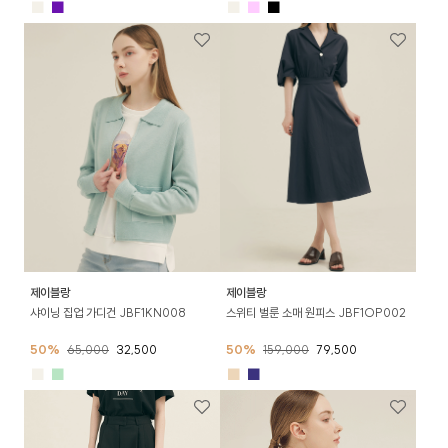
■
■
■
■
■
제이블랑
제이블랑
샤이닝 집업 가디건 JBF1KN008
스위티 벌룬 소매 원피스 JBF1OP002
50%
65,000
32,500
50%
159,000
79,500
■
■
■
■