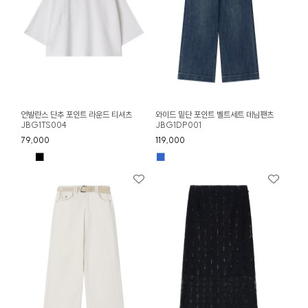
언발란스 단추 포인트 라운드 티셔츠
와이드 밑단 포인트 벨트세트 데님팬츠
JBG1TS004
JBG1DP001
79,000
119,000
■
■
■