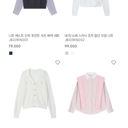
니트 베스트 단추 포인트 셔츠 배색 세트
네크/소매 스카시 조직 밑단 꼬임 니트
JBG1KN001
JBG1KN002
79,000
99,000
■
■
■