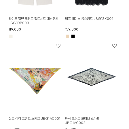
와이드 밑단 포인트 벨트세트 데님팬츠
비즈 레이스 롱스커트 JBG1SK004
JBG1DP003
119,000
159,000
■
■
■
실크 삼각 프린트 스카프 JBG1AC001
배색 프린트 모티브 스카프
JBG1AC002