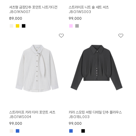
셔츠형 금장단추 포인트 니트가디건
스트라이프 니트 숄 세트 셔츠
JBG1KN007
JBG1WS003
89,000
99,000
■
■
■
■
■
스트라이프 카라 타이 포인트 셔츠
카라 스모킹 셔링 디테일 단추 블라우스
JBG1WS004
JBG1BL003
99,000
99,000
■
■
■
■
■