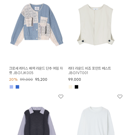
크로셰 레이스 배색 라운드 단추 여밈 자
레더 라운드 비죠 포인트 베스트
켓 JBG1JK005
JBG1VT001
20%
119,000
95,200
99,000
■
■
■
■