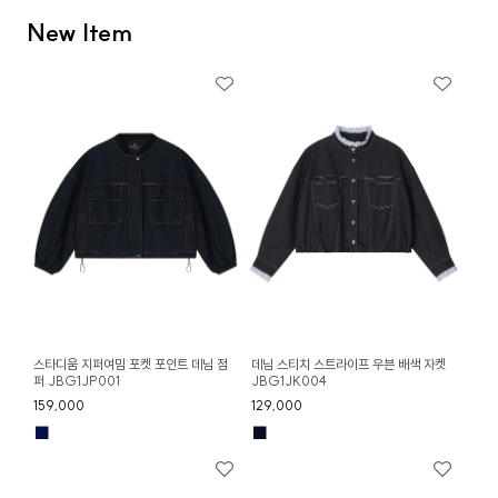
New Item
스타디움 지퍼여밈 포켓 포인트 데님 점
데님 스티치 스트라이프 우븐 배색 자켓
퍼 JBG1JP001
JBG1JK004
159,000
129,000
■
■