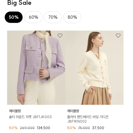
Big Sale
50%
60%
70%
80%
제이블랑
제이블랑
솔티 라운드 자켓 JBF1JK003
플러터 핸드메이드 비딩 가디건
JBF1KN002
50%
269,000
134,500
50%
75,000
37,500