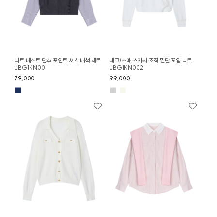
니트 베스트 단추 포인트 셔츠 배색 세트
네크/소매 스카시 조직 밑단 꼬임 니트
JBG1KN001
JBG1KN002
79,000
99,000
■
■
■