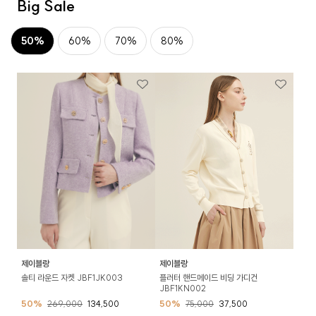
Big Sale
50%
60%
70%
80%
제이블랑
제이블랑
솔티 라운드 자켓 JBF1JK003
플러터 핸드메이드 비딩 가디건
JBF1KN002
50%
269,000
134,500
50%
75,000
37,500