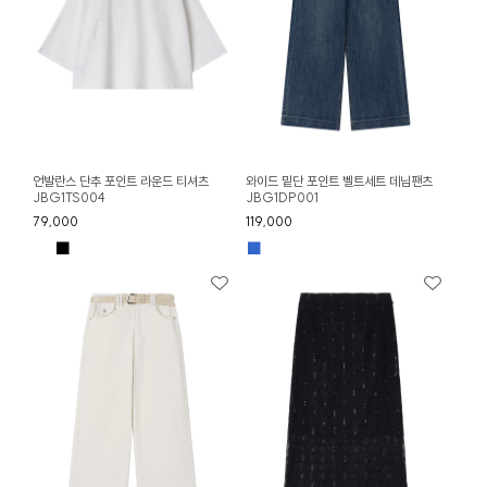
언발란스 단추 포인트 라운드 티셔츠
와이드 밑단 포인트 벨트세트 데님팬츠
JBG1TS004
JBG1DP001
79,000
119,000
■
■
■