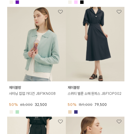
■
■
■
■
■
제이블랑
제이블랑
샤이닝 집업 가디건 JBF1KN008
스위티 벌룬 소매 원피스 JBF1OP002
50%
65,000
32,500
50%
159,000
79,500
■
■
■
■