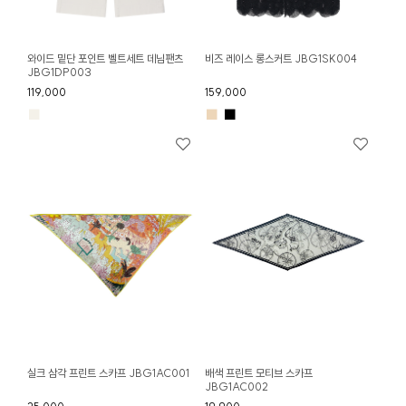
와이드 밑단 포인트 벨트세트 데님팬츠
비즈 레이스 롱스커트 JBG1SK004
JBG1DP003
119,000
159,000
■
■
■
실크 삼각 프린트 스카프 JBG1AC001
배색 프린트 모티브 스카프
JBG1AC002