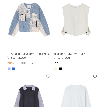
크로셰 레이스 배색 라운드 단추 여밈 자
레더 라운드 비죠 포인트 베스트
켓 JBG1JK005
JBG1VT001
20%
119,000
95,200
99,000
■
■
■
■