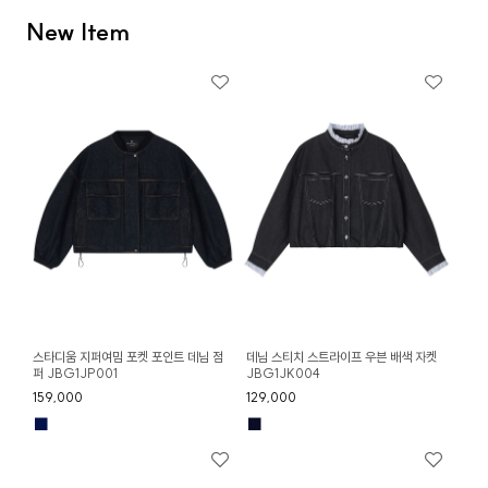
New Item
스타디움 지퍼여밈 포켓 포인트 데님 점
데님 스티치 스트라이프 우븐 배색 자켓
퍼 JBG1JP001
JBG1JK004
159,000
129,000
■
■