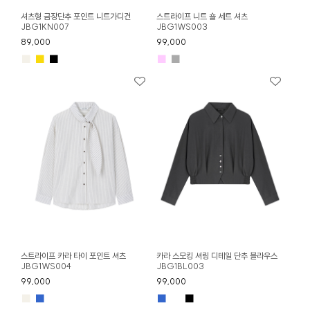
셔츠형 금장단추 포인트 니트가디건
스트라이프 니트 숄 세트 셔츠
JBG1KN007
JBG1WS003
89,000
99,000
■
■
■
■
■
스트라이프 카라 타이 포인트 셔츠
카라 스모킹 셔링 디테일 단추 블라우스
JBG1WS004
JBG1BL003
99,000
99,000
■
■
■
■
■