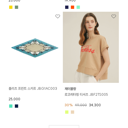
25,000
19,900
■
■
■
■
■
플리츠 프린트 스카프 JBG1AC003
제이블랑
로코레터링 티셔츠 JBF2TS005
25,000
30%
49,000
34,300
■
■
■
■