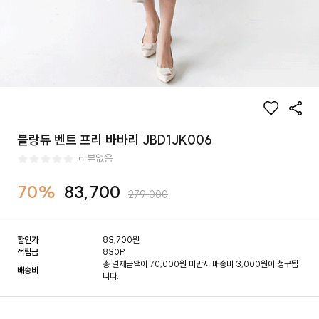
블랑듀 벤트 프리 바바리 JBD1JK006
리뷰없음
70%
83,700
279,000
할인가
83,700
원
적립금
830P
총 결제금액이 70,000원 미만시 배송비 3,000원이 청구됩
배송비
니다.