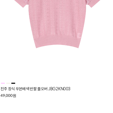
진주 장식 우븐배색 반팔 풀오버 JBG2KN003
원
49,000