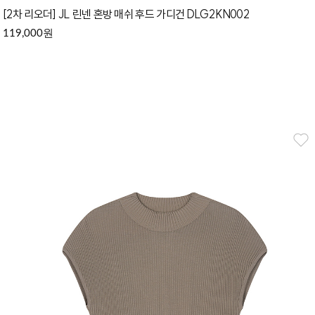
[2차 리오더] JL 린넨 혼방 매쉬 후드 가디건 DLG2KN002
원
119,000