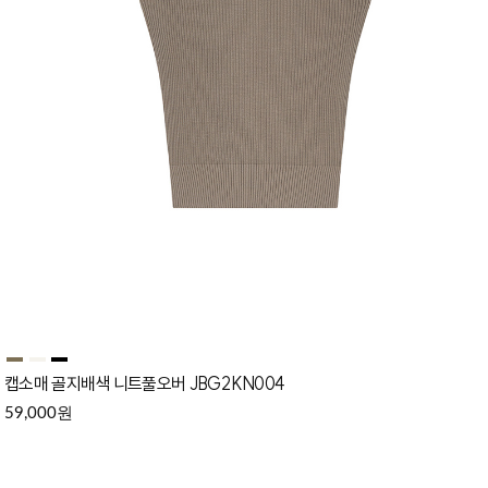
캡소매 골지배색 니트풀오버 JBG2KN004
원
59,000