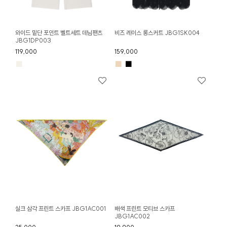
와이드 밑단 포인트 벨트세트 데님팬츠
비즈 레이스 롱스커트 JBG1SK004
JBG1DP003
119,000
159,000
■
■
■
실크 삼각 프린트 스카프 JBG1AC001
배색 프린트 모티브 스카프
JBG1AC002