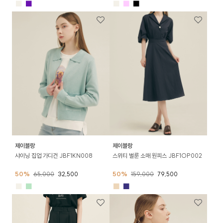
■
■
■
■
■
제이블랑
제이블랑
샤이닝 집업 가디건 JBF1KN008
스위티 벌룬 소매 원피스 JBF1OP002
50%
65,000
32,500
50%
159,000
79,500
■
■
■
■