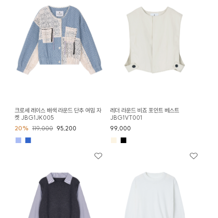
크로셰 레이스 배색 라운드 단추 여밈 자
레더 라운드 비죠 포인트 베스트
켓 JBG1JK005
JBG1VT001
20%
119,000
95,200
99,000
■
■
■
■