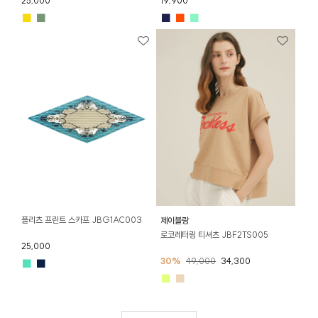
25,000
19,900
■
■
■
■
■
플리츠 프린트 스카프 JBG1AC003
제이블랑
로코레터링 티셔츠 JBF2TS005
25,000
30%
49,000
34,300
■
■
■
■