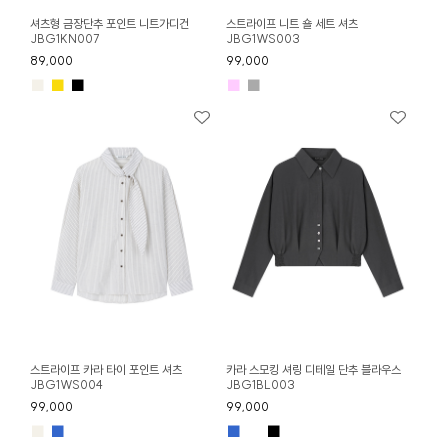
셔츠형 금장단추 포인트 니트가디건
스트라이프 니트 숄 세트 셔츠
JBG1KN007
JBG1WS003
89,000
99,000
■
■
■
■
■
스트라이프 카라 타이 포인트 셔츠
카라 스모킹 셔링 디테일 단추 블라우스
JBG1WS004
JBG1BL003
99,000
99,000
■
■
■
■
■