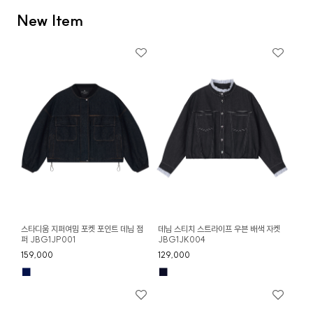
New Item
스타디움 지퍼여밈 포켓 포인트 데님 점
데님 스티치 스트라이프 우븐 배색 자켓
퍼 JBG1JP001
JBG1JK004
159,000
129,000
■
■