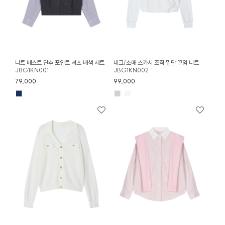
니트 베스트 단추 포인트 셔츠 배색 세트
네크/소매 스카시 조직 밑단 꼬임 니트
JBG1KN001
JBG1KN002
79,000
99,000
■
■
■