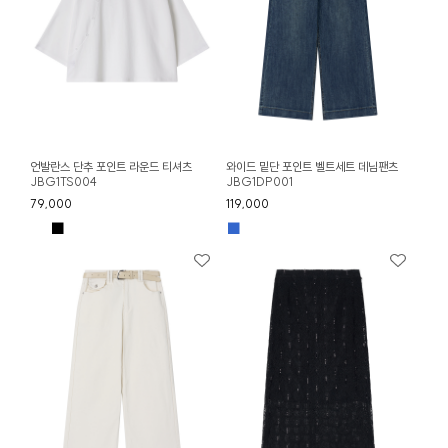
언발란스 단추 포인트 라운드 티셔츠
와이드 밑단 포인트 벨트세트 데님팬츠
JBG1TS004
JBG1DP001
79,000
119,000
■
■
■