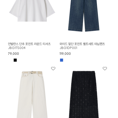
언발란스 단추 포인트 라운드 티셔츠
와이드 밑단 포인트 벨트세트 데님팬츠
JBG1TS004
JBG1DP001
79,000
119,000
■
■
■