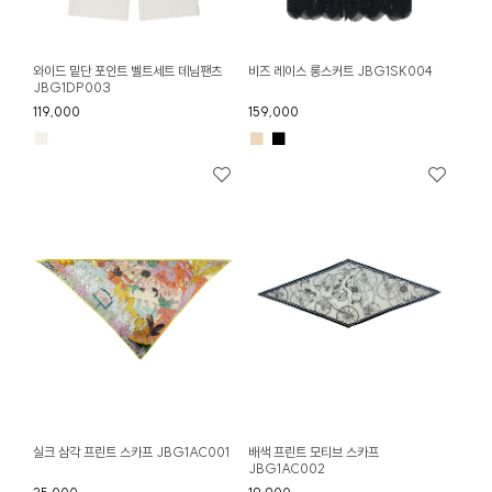
와이드 밑단 포인트 벨트세트 데님팬츠
비즈 레이스 롱스커트 JBG1SK004
JBG1DP003
119,000
159,000
■
■
■
실크 삼각 프린트 스카프 JBG1AC001
배색 프린트 모티브 스카프
JBG1AC002