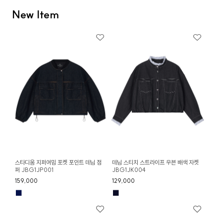
New Item
스타디움 지퍼여밈 포켓 포인트 데님 점
데님 스티치 스트라이프 우븐 배색 자켓
퍼 JBG1JP001
JBG1JK004
159,000
129,000
■
■