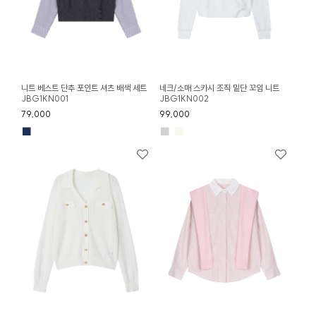
니트 베스트 단추 포인트 셔츠 배색 세트
네크/소매 스카시 조직 밑단 꼬임 니트
JBG1KN001
JBG1KN002
79,000
99,000
■
■
■