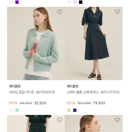
■
■
■
■
■
제이블랑
제이블랑
샤이닝 집업 가디건 JBF1KN008
스위티 벌룬 소매 원피스 JBF1OP002
50%
65,000
32,500
50%
159,000
79,500
■
■
■
■