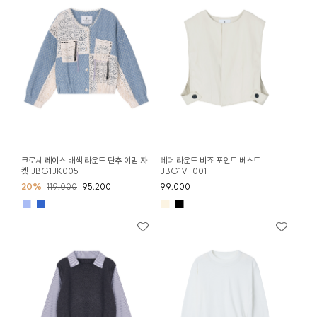
크로셰 레이스 배색 라운드 단추 여밈 자
레더 라운드 비죠 포인트 베스트
켓 JBG1JK005
JBG1VT001
20%
119,000
95,200
99,000
■
■
■
■