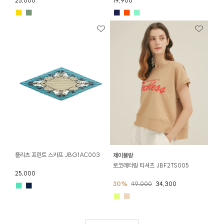
25,000
19,900
■
■
■
■
■
플리츠 프린트 스카프 JBG1AC003
제이블랑
로코레터링 티셔츠 JBF2TS005
25,000
30%
49,000
34,300
■
■
■
■