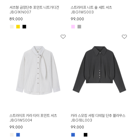
셔츠형 금장단추 포인트 니트가디건
스트라이프 니트 숄 세트 셔츠
JBG1KN007
JBG1WS003
89,000
99,000
■
■
■
■
■
스트라이프 카라 타이 포인트 셔츠
카라 스모킹 셔링 디테일 단추 블라우스
JBG1WS004
JBG1BL003
99,000
99,000
■
■
■
■
■