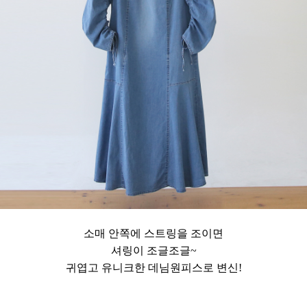
소매 안쪽에 스트링을 조이면
셔링이 조글조글~
귀엽고 유니크한 데님원피스로 변신!