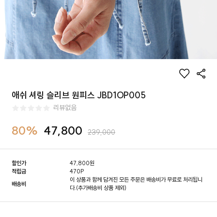
애쉬 셔링 슬리브 원피스 JBD1OP005
리뷰없음
80%
47,800
239,000
할인가
47,800
원
적립금
470P
이 상품과 함께 담겨진 모든 주문은 배송비가 무료로 처리됩니
배송비
다.(추가배송비 상품 제외)