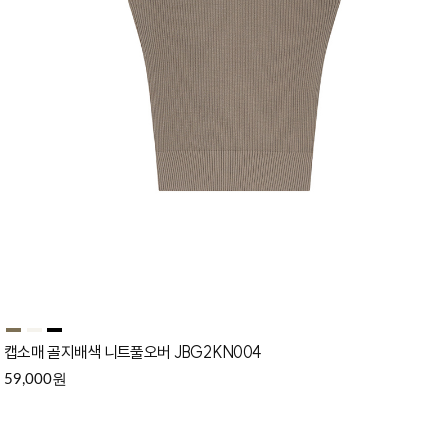
캡소매 골지배색 니트풀오버 JBG2KN004
원
59,000