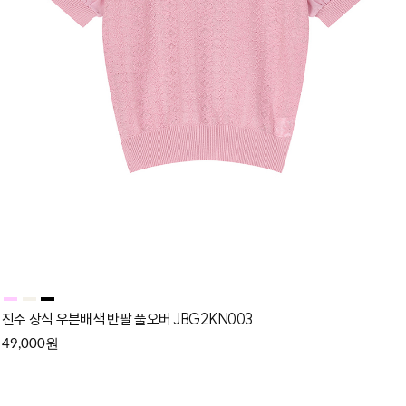
진주 장식 우븐배색 반팔 풀오버 JBG2KN003
원
49,000