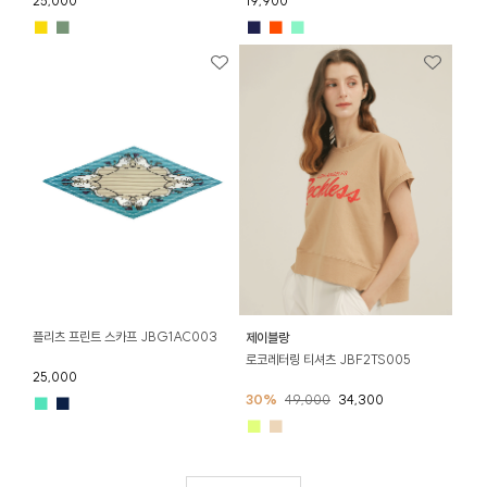
25,000
19,900
■
■
■
■
■
플리츠 프린트 스카프 JBG1AC003
제이블랑
로코레터링 티셔츠 JBF2TS005
25,000
30%
49,000
34,300
■
■
■
■