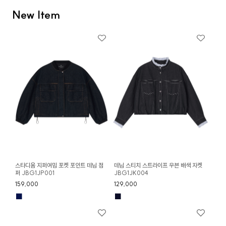
New Item
스타디움 지퍼여밈 포켓 포인트 데님 점
데님 스티치 스트라이프 우븐 배색 자켓
퍼 JBG1JP001
JBG1JK004
159,000
129,000
■
■