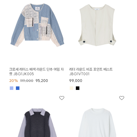
크로셰 레이스 배색 라운드 단추 여밈 자
레더 라운드 비죠 포인트 베스트
켓 JBG1JK005
JBG1VT001
20%
119,000
95,200
99,000
■
■
■
■