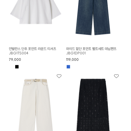
언발란스 단추 포인트 라운드 티셔츠
와이드 밑단 포인트 벨트세트 데님팬츠
JBG1TS004
JBG1DP001
79,000
119,000
■
■
■