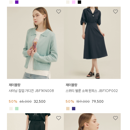
■
■
■
■
■
제이블랑
제이블랑
샤이닝 집업 가디건 JBF1KN008
스위티 벌룬 소매 원피스 JBF1OP002
50%
65,000
32,500
50%
159,000
79,500
■
■
■
■