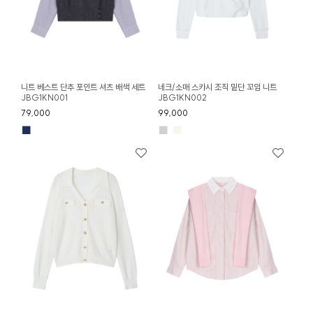
니트 베스트 단추 포인트 셔츠 배색 세트
네크/소매 스카시 조직 밑단 꼬임 니트
JBG1KN001
JBG1KN002
79,000
99,000
■
■
■