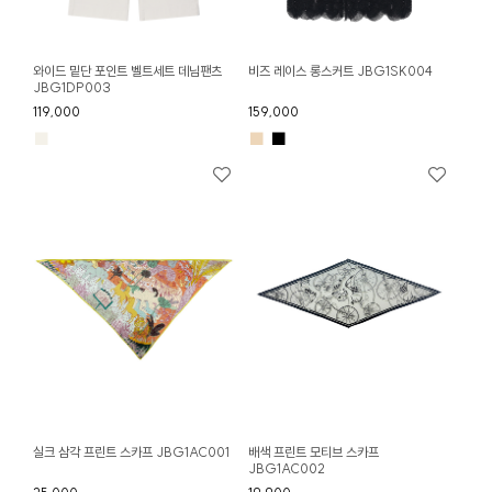
와이드 밑단 포인트 벨트세트 데님팬츠
비즈 레이스 롱스커트 JBG1SK004
JBG1DP003
119,000
159,000
■
■
■
실크 삼각 프린트 스카프 JBG1AC001
배색 프린트 모티브 스카프
JBG1AC002