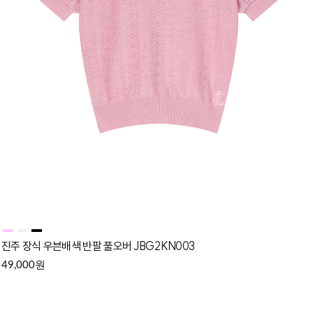
진주 장식 우븐배색 반팔 풀오버 JBG2KN003
원
49,000