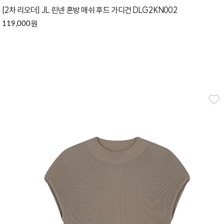
[2차 리오더] JL 린넨 혼방 매쉬 후드 가디건 DLG2KN002
원
119,000