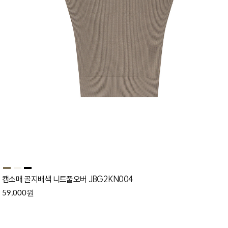
캡소매 골지배색 니트풀오버 JBG2KN004
원
59,000