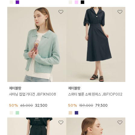
■
■
■
■
■
제이블랑
제이블랑
샤이닝 집업 가디건 JBF1KN008
스위티 벌룬 소매 원피스 JBF1OP002
50%
65,000
32,500
50%
159,000
79,500
■
■
■
■