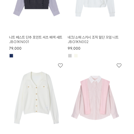
니트 베스트 단추 포인트 셔츠 배색 세트
네크/소매 스카시 조직 밑단 꼬임 니트
JBG1KN001
JBG1KN002
79,000
99,000
■
■
■