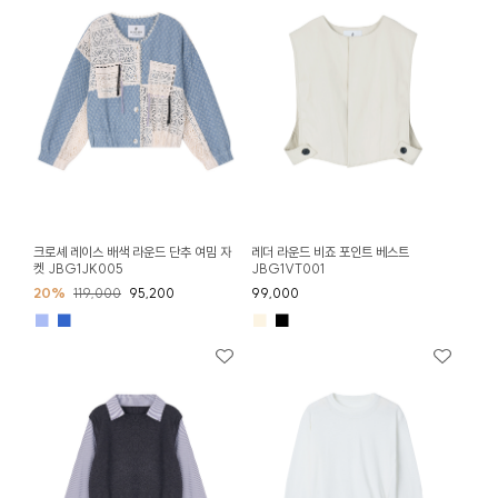
크로셰 레이스 배색 라운드 단추 여밈 자
레더 라운드 비죠 포인트 베스트
켓 JBG1JK005
JBG1VT001
20%
119,000
95,200
99,000
■
■
■
■