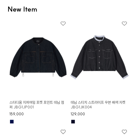
New Item
스타디움 지퍼여밈 포켓 포인트 데님 점
데님 스티치 스트라이프 우븐 배색 자켓
퍼 JBG1JP001
JBG1JK004
159,000
129,000
■
■