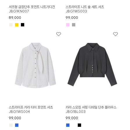
셔츠형 금장단추 포인트 니트가디건
스트라이프 니트 숄 세트 셔츠
JBG1KN007
JBG1WS003
89,000
99,000
■
■
■
■
■
스트라이프 카라 타이 포인트 셔츠
카라 스모킹 셔링 디테일 단추 블라우스
JBG1WS004
JBG1BL003
99,000
99,000
■
■
■
■
■