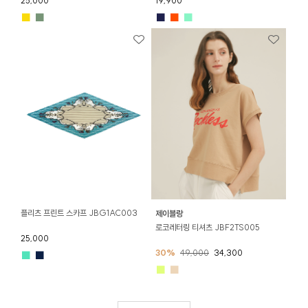
25,000
19,900
■
■
■
■
■
플리츠 프린트 스카프 JBG1AC003
제이블랑
로코레터링 티셔츠 JBF2TS005
25,000
30%
49,000
34,300
■
■
■
■