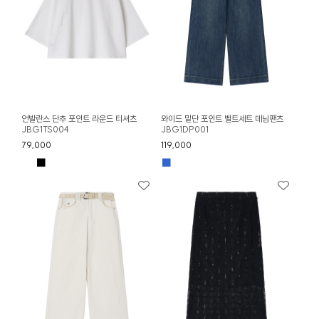
언발란스 단추 포인트 라운드 티셔츠
와이드 밑단 포인트 벨트세트 데님팬츠
JBG1TS004
JBG1DP001
79,000
119,000
■
■
■