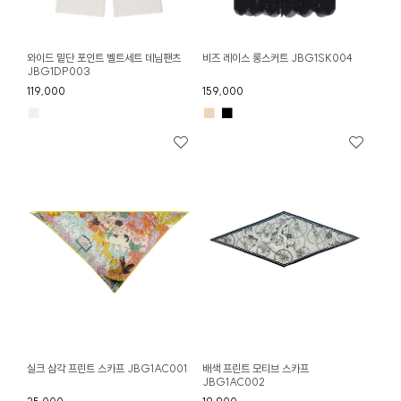
와이드 밑단 포인트 벨트세트 데님팬츠
비즈 레이스 롱스커트 JBG1SK004
JBG1DP003
119,000
159,000
■
■
■
실크 삼각 프린트 스카프 JBG1AC001
배색 프린트 모티브 스카프
JBG1AC002