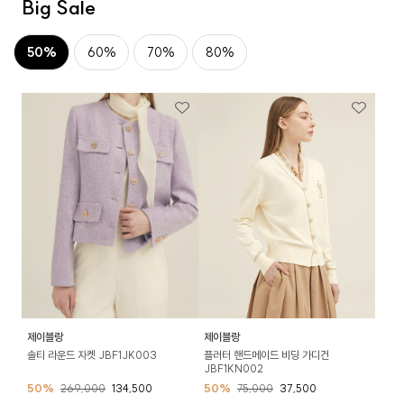
Big Sale
50%
60%
70%
80%
제이블랑
제이블랑
솔티 라운드 자켓 JBF1JK003
플러터 핸드메이드 비딩 가디건
JBF1KN002
50%
269,000
134,500
50%
75,000
37,500