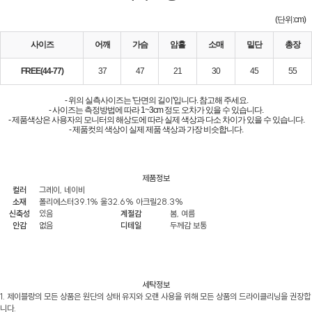
(
단위
:
cm
)
사이즈
어깨
가슴
암홀
소매
밑단
총장
FREE(44-77)
37
47
21
30
45
55
- 위의 실측사이즈는 '단면의 길이'입니다. 참고해 주세요.
- 사이즈는 측정방법에 따라 1~3cm 정도 오차가 있을 수 있습니다.
- 제품색상은 사용자의 모니터의 해상도에 따라 실제 색상과 다소 차이가 있을 수 있습니다.
- 제품컷의 색상이 실제 제품 색상과 가장 비슷합니다.
제품정보
컬러
그레이, 네이비
소재
폴리에스터39.1% 울32.6% 아크릴28.3%
신축성
있음
계절감
봄, 여름
안감
없음
디테일
두께감 보통
세탁정보
1. 제이블랑의 모든 상품은 원단의 상태 유지와 오랜 사용을 위해 모든 상품의 드라이클리닝을 권장합
니다.