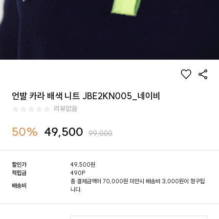
언발 카라 배색 니트 JBE2KN005_네이비
리뷰없음
50%
49,500
99,000
할인가
49,500
원
적립금
490P
총 결제금액이 70,000원 미만시 배송비 3,000원이 청구됩
배송비
니다.