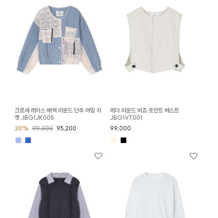
크로셰 레이스 배색 라운드 단추 여밈 자
레더 라운드 비죠 포인트 베스트
켓 JBG1JK005
JBG1VT001
20%
119,000
95,200
99,000
■
■
■
■