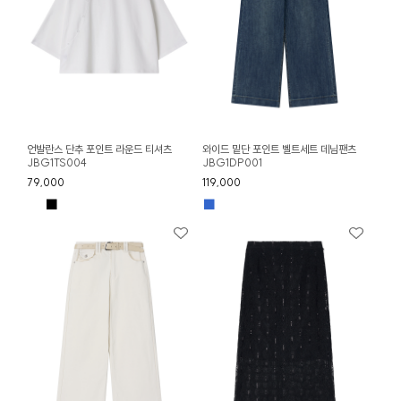
언발란스 단추 포인트 라운드 티셔츠
와이드 밑단 포인트 벨트세트 데님팬츠
JBG1TS004
JBG1DP001
79,000
119,000
■
■
■