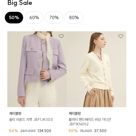
Big Sale
50%
60%
70%
80%
제이블랑
제이블랑
솔티 라운드 자켓 JBF1JK003
플러터 핸드메이드 비딩 가디건
JBF1KN002
50%
269,000
134,500
50%
75,000
37,500