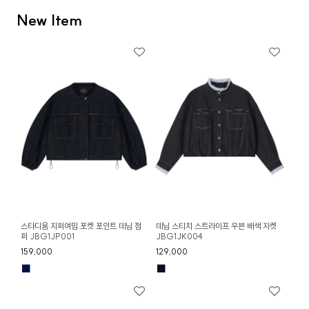
New Item
스타디움 지퍼여밈 포켓 포인트 데님 점
데님 스티치 스트라이프 우븐 배색 자켓
퍼 JBG1JP001
JBG1JK004
159,000
129,000
■
■