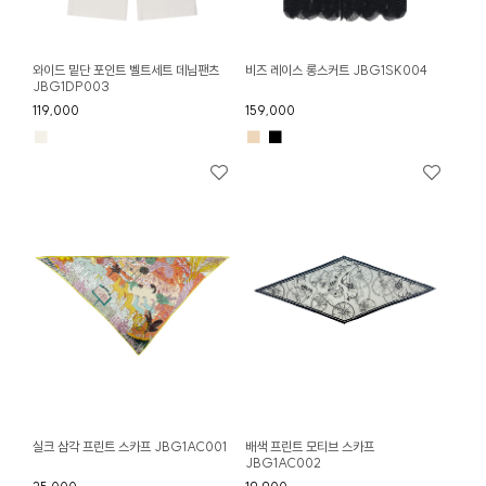
와이드 밑단 포인트 벨트세트 데님팬츠
비즈 레이스 롱스커트 JBG1SK004
JBG1DP003
119,000
159,000
■
■
■
실크 삼각 프린트 스카프 JBG1AC001
배색 프린트 모티브 스카프
JBG1AC002