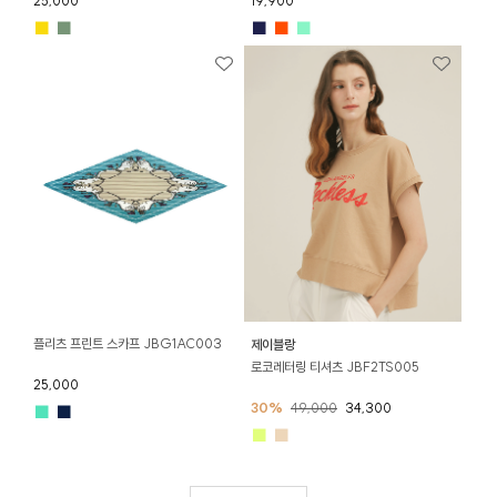
25,000
19,900
■
■
■
■
■
플리츠 프린트 스카프 JBG1AC003
제이블랑
로코레터링 티셔츠 JBF2TS005
25,000
30%
49,000
34,300
■
■
■
■