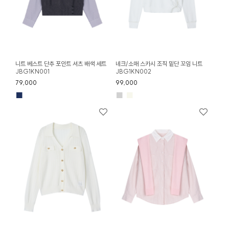
니트 베스트 단추 포인트 셔츠 배색 세트
네크/소매 스카시 조직 밑단 꼬임 니트
JBG1KN001
JBG1KN002
79,000
99,000
■
■
■