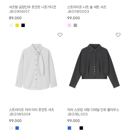
셔츠형 금장단추 포인트 니트가디건
스트라이프 니트 숄 세트 셔츠
JBG1KN007
JBG1WS003
89,000
99,000
■
■
■
■
■
스트라이프 카라 타이 포인트 셔츠
카라 스모킹 셔링 디테일 단추 블라우스
JBG1WS004
JBG1BL003
99,000
99,000
■
■
■
■
■