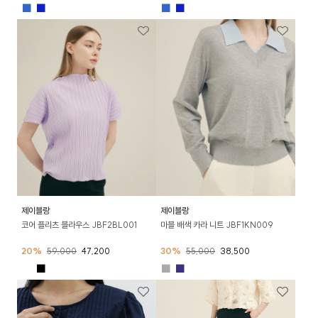
■
■
■
■
제이블랑
제이블랑
코어 플리츠 블라우스 JBF2BL001
마블 배색 카라 니트 JBF1KN009
20%
59,000
47,200
30%
55,000
38,500
■
■
■
■