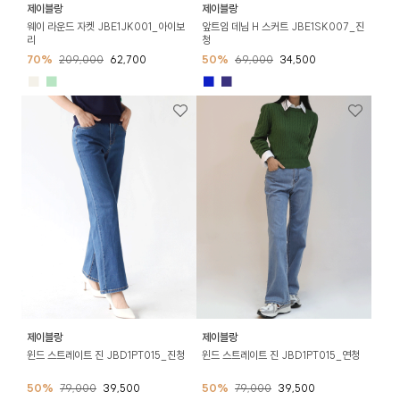
제이블랑
제이블랑
웨이 라운드 자켓 JBE1JK001_아이보
앞트임 데님 H 스커트 JBE1SK007_진
리
청
70%
209,000
62,700
50%
69,000
34,500
■
■
■
■
제이블랑
제이블랑
윈드 스트레이트 진 JBD1PT015_진청
윈드 스트레이트 진 JBD1PT015_연청
50%
79,000
39,500
50%
79,000
39,500