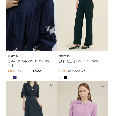
제이블랑
제이블랑
엠브로더리 자수 셔츠 JBE2BL002_네
먼데이 밴딩 슬랙스 JBF1PT005
이비
50%
69,000
34,500
30%
109,000
76,300
■
■
■
■