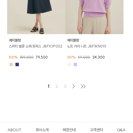
제이블랑
제이블랑
스위티 벌룬 소매 원피스 JBF1OP002
노트 카라 니트 JBF1KN010
50%
159,000
79,500
30%
49,000
34,300
■
■
■
■
1
2
3
ABOUT
회사소개
매장안내
고객센터
Q&A