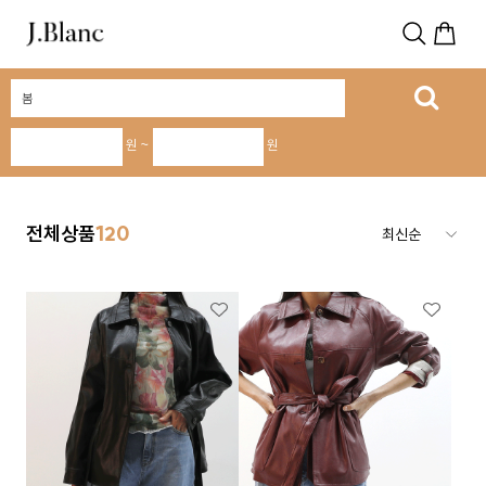
원 ~
원
전체상품
120